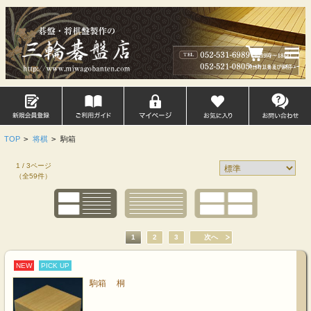
TOP
>
将棋
>
駒箱
1 / 3ページ
（全59件）
1
2
3
次へ
NEW
PICK UP
駒箱 桐