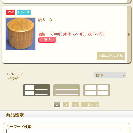
NEW
PICK UP
駒入 桜
価格： 6,900円(本体 6,273円、税 627円)
在庫切れ
1 / 3ページ
（全59件）
1
2
3
次へ
商品検索
キーワード検索