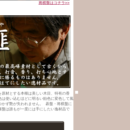
将棋盤はコチラ>>
を原材とする本榧は美しい木目、特有の香
色は使い込むほどに明るい飴色に変色して風
つかず艶が失われません。 碁盤・将棋盤に
榧盤は誰もが一度には手にしたい逸材品で