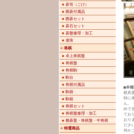
碁笥（ごけ）
囲碁付属品
囲碁セット
碁石セット
碁盤修理・加工
連珠
将棋
卓上将棋盤
将棋盤
将棋駒
駒台
将棋付属品
■本
駒袋
棋具
特に
駒箱
ん。
将棋セット
めで
将棋盤修理・加工
てお
おり
雛碁盤・将棋盤・中将棋
ださ
特選商品
何か