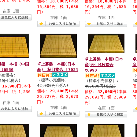
000円、税 1,400
価格:
18,000円
(本体
価格:
18,000円
(本体
価
16,364円、税 1,636
16,364円、税 1,636
1
在庫 1面
円)
円)
円
在庫 1面
在庫 1面
卓上碁盤 本榧(日本
卓
棋盤 本榧（中国
卓上碁盤 本榧(日本
産)柾目4枚接合
産
t6580
産) 柾目接合 t7033
t6998
小売価格:
（
（標準小売価格）:
200円(税込)
（標準小売価格）:
6
42,000円(税込)
:
16,900円
(本体
46,800円(税込)
価
価格:
29,400円
(本体
364円、税 1,536
価格:
32,000円
(本体
3
26,727円、税 2,673
29,091円、税 2,909
円
円)
在庫 1面
円)
在庫 1面
在庫 1面