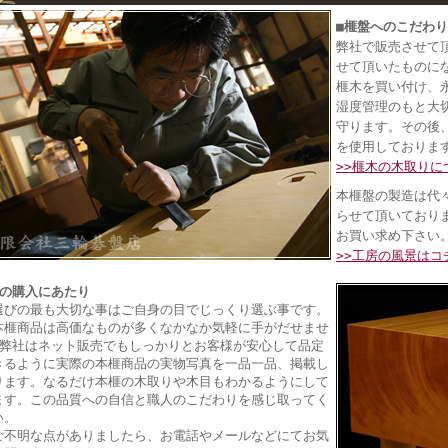
■榧盤へのこだわり
弊社で販売させて
せて頂いたものに
榧木を買い付け、
湿度管理のもと大
守ります。その後
を使用しておりま
>>榧木の木取りに
本榧盤の製造は代
らせて頂いており
お買い求め下さい
>>工房の風景はコ
榧の購入にあたり
選びの最も大切な事はご自身の目でじっくり選ぶ事です。
本榧商品は高価なものが多くなかなか気軽に手がだせませ
 弊社はネット販売でもしっかりとお客様が安心して品定
きるように実際の本榧商品の実物写真を一品一品、掲載し
ります。なるだけ
本榧の
木取りや木目もわかるようにして
ます。この品質への自信と職人のこだわりを感じ取ってく
い。
ご不明な点がありましたら、お電話やメールなどにてお気