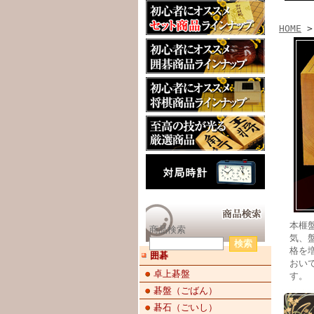
HOME
>
本榧
商品検索
気、
格を
囲碁
おい
卓上碁盤
す。
碁盤（ごばん）
碁石（ごいし）