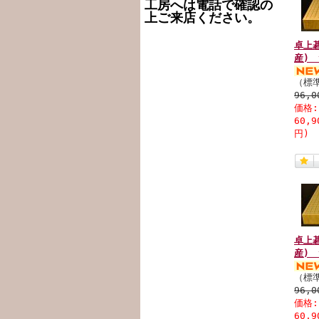
工房へは電話で確認の
上ご来店ください。
卓上
産) 
（標
96,
価格
60,
円)
卓上
産) 
（標
96,
価格
60,