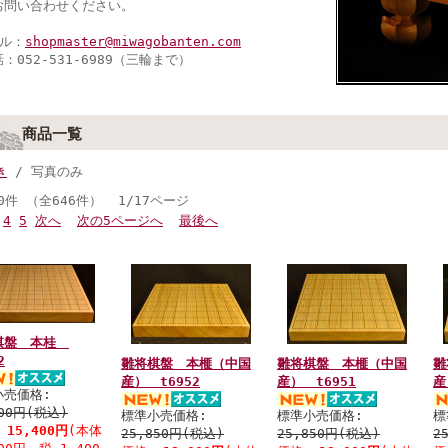
お問い合わせください。
ール：
shopmaster@miwagobanten.com
052-531-6989（三輪まで）
商品一覧
き
/ 写真のみ
0件 （全646件） 1/17ページ
4
5
次へ
次の5ページへ
最後へ
棋盤 本桂
2
雛将棋盤 本榧（中国
雛将棋盤 本榧（中国
雛
産） t6952
産） t6951
産
小売価格:
000円(税込)
標準小売価格:
標準小売価格:
標
:
15,400円
(本体
25,850円(税込)
25,850円(税込)
2