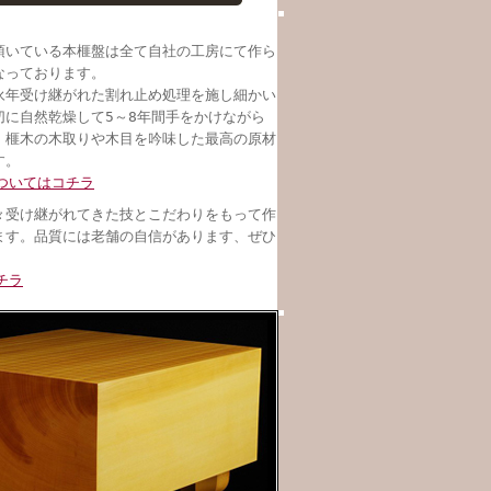
頂いている本榧盤は全て自社の工房にて作ら
なっております。
永年受け継がれた割れ止め処理を施し細かい
切に自然乾燥して5～8年間手をかけながら
、榧木の木取りや木目を吟味した最高の原材
す。
ついてはコチラ
々受け継がれてきた技とこだわりをもって作
ます。品質には老舗の自信があります、ぜひ
。
チラ