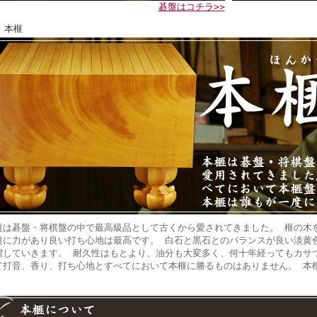
碁盤はコチラ>>
 本榧
盤は碁盤・将棋盤の中で最高級品として古くから愛されてきました。 榧の木
盤に力があり良い打ち心地は最高です。 白石と黒石とのバランスが良い淡黄
増していきます。 耐久性はもとより、油分も大変多く、何十年経ってもカサ
て打音、香り、打ち心地とすべてにおいて本榧に勝るものはありません。 本