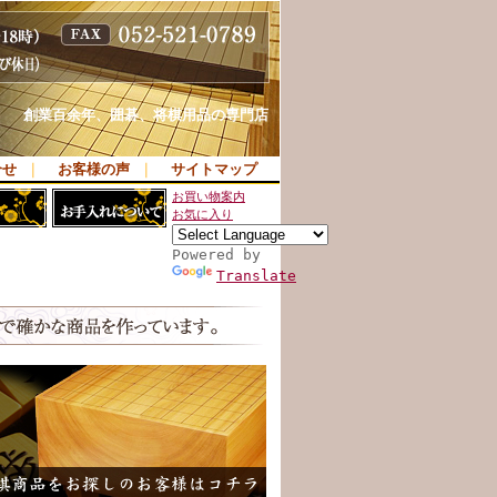
創業百余年、囲碁、将棋用品の専門店
合せ
｜
お客様の声
｜
サイトマップ
お買い物案内
お気に入り
Powered by
Translate