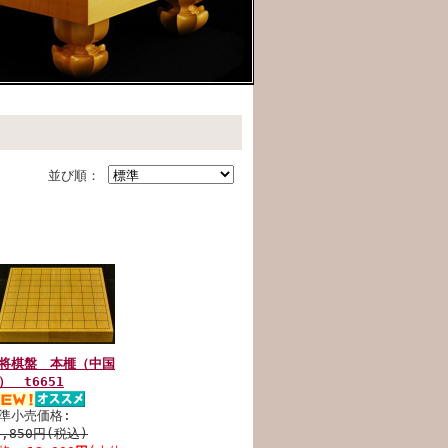
並び順：
将棋盤 本榧（中国
） t6651
準小売価格:
5,850円(税込)