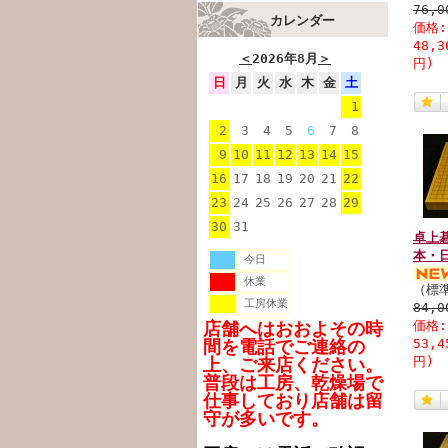
76,
カレンダー
価格
48,
＜
2026年8月
＞
円)
日
月
火
水
木
金
土
1
2
3
4
5
6
7
8
9
10
11
12
13
14
15
16
17
18
19
20
21
22
23
24
25
26
27
28
29
30
31
卓上
本・日
今日
休業
（標
工房休業
84,
店舗へはおおよその時
価格
間を電話でご連絡の
53,
上、ご来店ください。
円)
普段は工房、乾燥場で
仕事しており店舗は留
守が多いです。