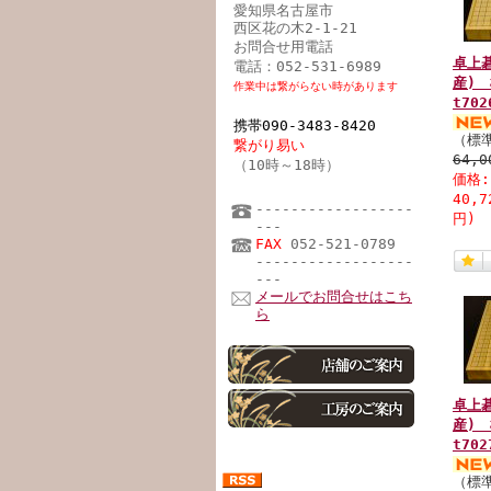
愛知県名古屋市
西区花の木2-1-21
お問合せ用電話
卓上
電話：052-531-6989
産)
作業中は繋がらない時があります
t702
携帯090-3483-8420
（標
繋がり易い
64,
（10時～18時）
価格
40,
------------------
円)
---
FAX
052-521-0789
------------------
---
メールでお問合せはこち
ら
卓上
産)
t702
（標