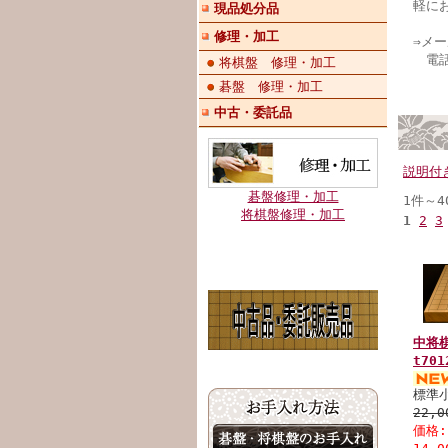
軽に
現品処分品
修理・加工
⇒メ
電話：
将棋盤 修理・加工
碁盤 修理・加工
中古・委託品
説明付
碁盤修理・加工
1件～4
将棋盤修理・加工
1
2
3
中将
t701
標準
22,
価格