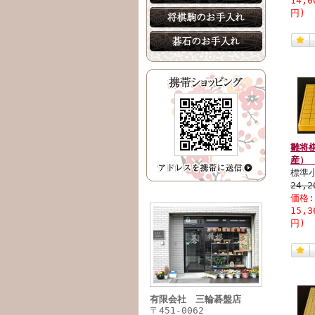
14,
円)
雛将
産） 
標準
24,
価格
15,
円)
有限会社 三輪碁盤店
〒451-0062