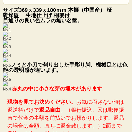
サイズ369ｘ339ｘ180ｍｍ 本榧（中国産） 柾
乾燥盤 生地仕上げ 桐覆付
目通りの良い色ムラの無い名盤。
No.1
No.2
No.3
No.4
ノミと小刀で刳り出した手彫り脚、機械足とは色
No.5
艶の透明感が違います。
No.6
赤丸の中に小さな芽の埋木があります
No.4
現物を見てお決めください。
お気に召さない時は
返送料だけで
返品自由
。（銀行振込、又は郵便振
替で代金の半額を前払いでお預かりします。返品
の場合は全額、直ちに返金致します。）2面まで