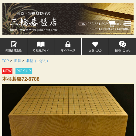
TOP
>
囲碁
>
碁盤（ごばん）
NEW
PICK UP
本榧碁盤72-6788