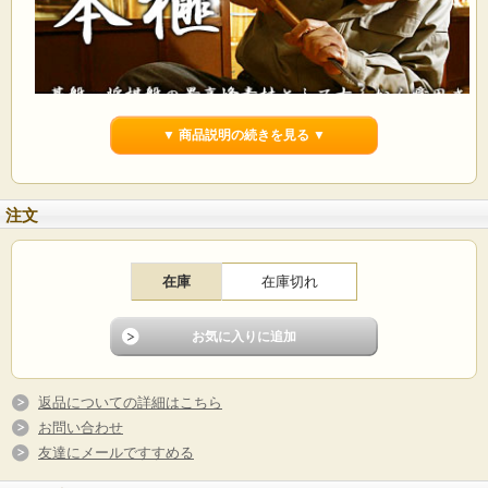
▼ 商品説明の続きを見る ▼
弊社はネット販売でもしっかりとお客様が安心して品定めできるように
ます。
品質には老舗の自信、職人のこだわりを感じ取ってください。
注文
>>作業の風景はこちら
何かご不明な点がありましたらお気軽にお問い合わせください。
在庫
在庫切れ
本榧（日本産）柾目無疵乾燥盤
裏面にごく淡いシミがあります。
サイズ463x432x218ミリ 桐覆付
返品についての詳細はこちら
お問い合わせ
友達にメールですすめる