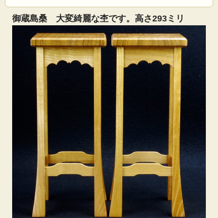
御蔵島桑 大変綺麗な杢です。高さ293ミリ