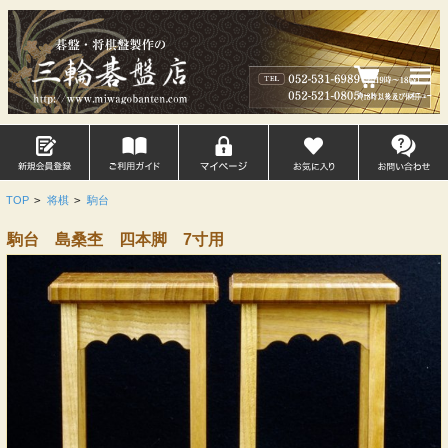
TOP
>
将棋
>
駒台
駒台 島桑杢 四本脚 7寸用