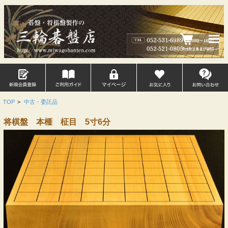
TOP
>
中古・委託品
将棋盤 本榧 柾目 5寸6分