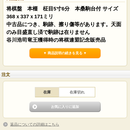
将棋盤 本榧 柾目5寸6分 本桑駒台付 サイズ
368ｘ337ｘ171ミリ
中古品につき、駒跡、擦り傷等があります。天面
のみ目盛直し済で駒跡は在りません
谷川浩司竜王獲得時の将棋連盟記念販売品
▼ 商品説明の続きを見る ▼
注文
在庫
在庫切れ
返品についての詳細はこちら