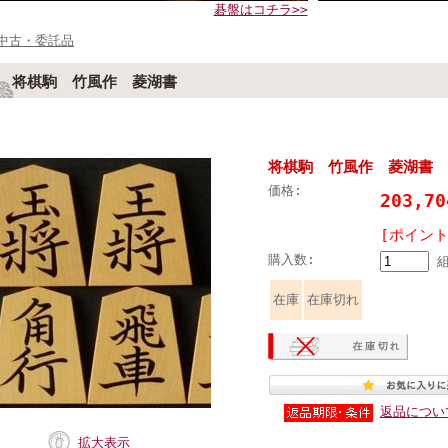
碁盤はコチラ>>
中古・委託品
将棋駒 竹風作 菱湖書
将棋駒 竹風作 菱湖
価格:
203,7
[ポイント
購入数:
在庫
在庫切れ
返品につい
拡大表示