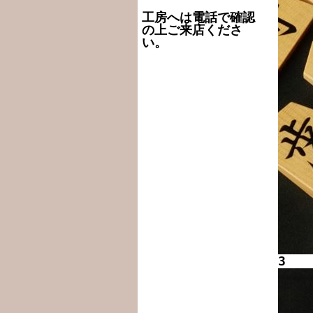
工房へは電話で確認
の上ご来店くださ
い。
3