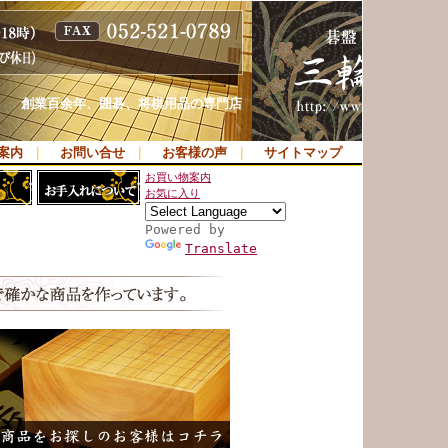
創業百余年、囲碁、将棋用品の専門店
案内
｜
お問い合せ
｜
お客様の声
｜
サイトマップ
お買い物案内
お気に入り
Powered by
Translate