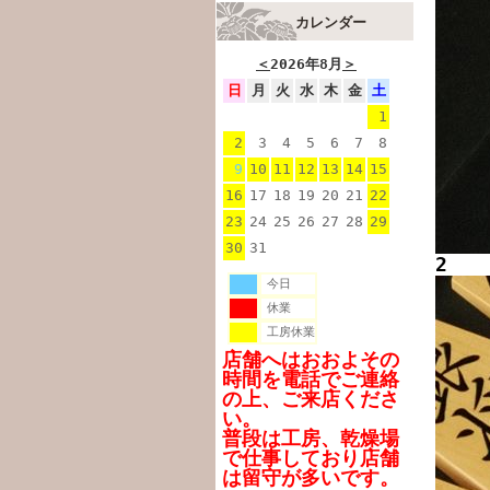
カレンダー
＜
2026年8月
＞
日
月
火
水
木
金
土
1
2
3
4
5
6
7
8
9
10
11
12
13
14
15
16
17
18
19
20
21
22
23
24
25
26
27
28
29
30
31
2
今日
休業
工房休業
店舗へはおおよその
時間を電話でご連絡
の上、ご来店くださ
い。
普段は工房、乾燥場
で仕事しており店舗
は留守が多いです。