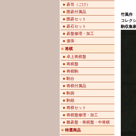
碁笥（ごけ）
囲碁付属品
竹風作 
囲碁セット
コレク
碁石セット
駒収集
碁盤修理・加工
連珠
将棋
卓上将棋盤
将棋盤
将棋駒
駒台
将棋付属品
駒袋
駒箱
将棋セット
将棋盤修理・加工
雛碁盤・将棋盤・中将棋
特選商品