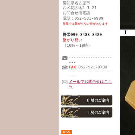
愛知県名古屋市
西区花の木2-1-21
お問合せ用電話
電話：052-531-6989
作業中は繋がらない時があります
1
携帯090-3483-8420
繋がり易い
（10時～18時）
------------------
---
FAX
052-521-0789
------------------
---
メールでお問合せはこち
ら