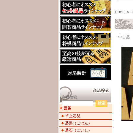
HOME
>
中古品
商品検索
囲碁
卓上碁盤
碁盤（ごばん）
碁石（ごいし）