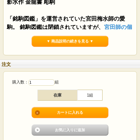
影水作 金龍書 彫駒
「銘駒図鑑」を運営されていた宮田梅水師の愛
駒。 銘駒図鑑は閉鎖されていますが、
宮田師の個
人的なブログ
に掲載の現物
▼ 商品説明の続きを見る ▼
個人からの委託販売の為、海外発送でも免税扱い
注文
はできません
購入数：
組
在庫
1組