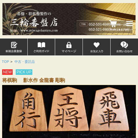
TOP
>
中古・委託品
NEW
PICK UP
将棋駒 影水作 金龍書 彫駒