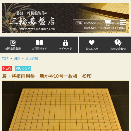
TOP
>
囲碁
>
卓上碁盤
NEW
PICK UP
碁・将棋両用盤 新かや10号一枚板 松印