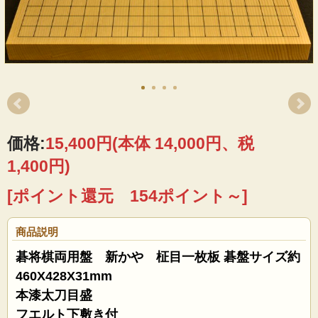
価格:
15,400円
(本体 14,000円、税
1,400円)
[ポイント還元 154ポイント～]
商品説明
碁将棋両用盤 新かや 柾目一枚板 碁盤サイズ約
460X428X31mm
本漆太刀目盛
フエルト下敷き付