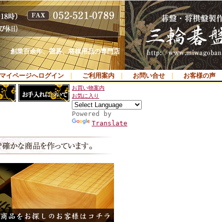
創業百余年、囲碁、将棋用品の専門店
マイページへログイン
｜
ご利用案内
｜
お問い合せ
｜
お客様の声
お買い物案内
お気に入り
Powered by
Translate