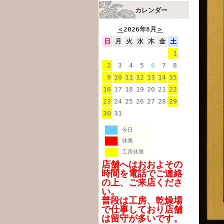
カレンダー
＜
2026年8月
＞
日
月
火
水
木
金
土
1
2
3
4
5
6
7
8
9
10
11
12
13
14
15
16
17
18
19
20
21
22
23
24
25
26
27
28
29
30
31
今日
休業
工房休業
店舗へはおおよその
時間を電話でご連絡
の上、ご来店くださ
い。
普段は工房、乾燥場
で仕事しており店舗
は留守が多いです。