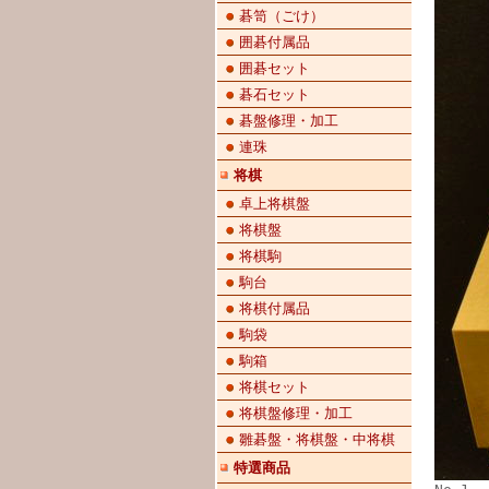
碁笥（ごけ）
囲碁付属品
囲碁セット
碁石セット
碁盤修理・加工
連珠
将棋
卓上将棋盤
将棋盤
将棋駒
駒台
将棋付属品
駒袋
駒箱
将棋セット
将棋盤修理・加工
雛碁盤・将棋盤・中将棋
特選商品