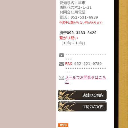
愛知県名古屋市
西区花の木2-1-21
お問合せ用電話
電話：052-531-6989
作業中は繋がらない時があります
携帯090-3483-8420
繋がり易い
（10時～18時）
------------------
---
FAX
052-521-0789
------------------
---
メールでお問合せはこち
ら