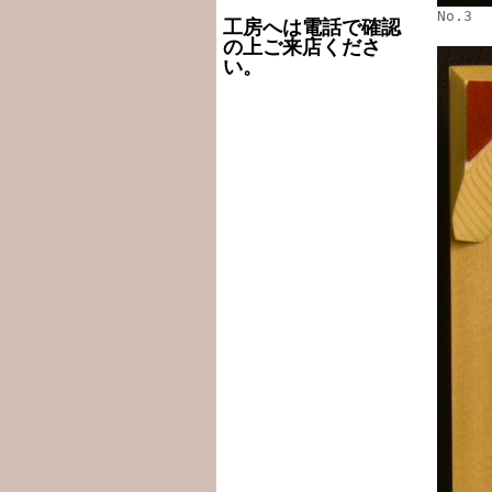
No.3
工房へは電話で確認
の上ご来店くださ
い。