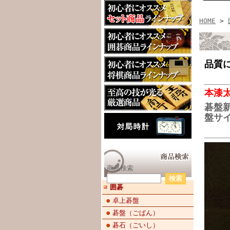
HOME
>
品質
本漆
碁盤
盤サイ
商品検索
囲碁
卓上碁盤
碁盤（ごばん）
碁石（ごいし）