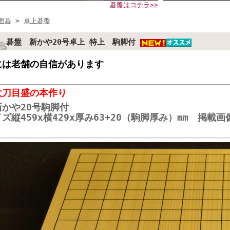
碁盤はコチラ>>
囲碁
>
卓上碁盤
碁盤 新かや20号卓上 特上 駒脚付
には老舗の自信があります
太刀目盛の本作り
新かや20号駒脚付
ズ縦459x横429x厚み63+20（駒脚厚み）mm 掲