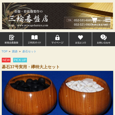
TOP
>
囲碁
>
碁石セット
NEW
PICK UP
碁石37号実用・欅特大上セット