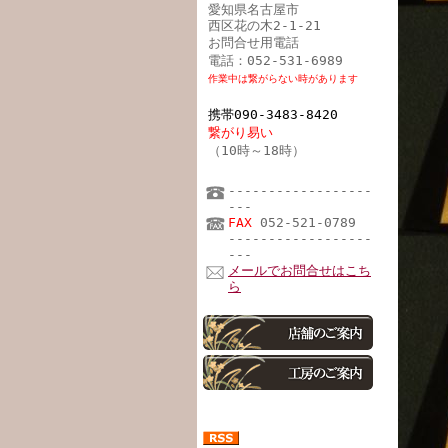
愛知県名古屋市
西区花の木2-1-21
お問合せ用電話
電話：052-531-6989
作業中は繋がらない時があります
携帯090-3483-8420
繋がり易い
（10時～18時）
------------------
---
FAX
052-521-0789
------------------
---
メールでお問合せはこち
ら