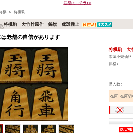
碁盤はコチラ>>
将棋
>
将棋駒
将棋駒 大竹竹風作 錦旗 虎斑極上
には老舗の自信があります
将棋駒 大
希望小売価格
価格:
購入数:
在庫
在庫切