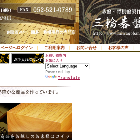
創業百余年、囲碁、将棋用品の専門店
イページへログイン
｜
ご利用案内
｜
お問い合せ
｜
お客様の声
｜
お買い物案内
お気に入り
Powered by
Translate