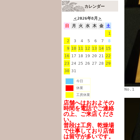
カレンダー
＜
2026年8月
＞
日
月
火
水
木
金
土
1
2
3
4
5
6
7
8
9
10
11
12
13
14
15
16
17
18
19
20
21
22
23
24
25
26
27
28
29
30
31
今日
休業
No.1
工房休業
店舗へはおおよその
時間を電話でご連絡
の上、ご来店くださ
い。
普段は工房、乾燥場
で仕事しており店舗
は留守が多いです。