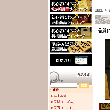
HOME
>
品質
商品検索
囲碁
卓上碁盤
碁盤（ごばん）
碁石（ごいし）