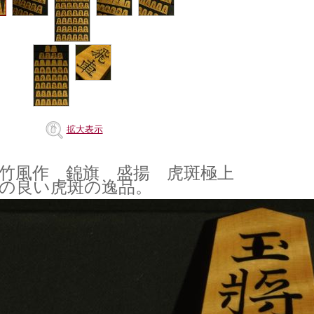
拡大表示
竹竹風作 錦旗 盛揚 虎斑極上
の良い虎斑の逸品。