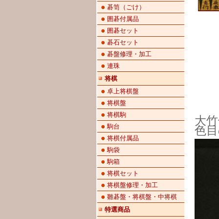
碁笥（ごけ）
囲碁付属品
囲碁セット
碁石セット
碁盤修理・加工
連珠
将棋
卓上将棋盤
将棋盤
将棋駒
大
駒台
色目
将棋付属品
駒袋
駒箱
将棋セット
将棋盤修理・加工
雛碁盤・将棋盤・中将棋
特選商品