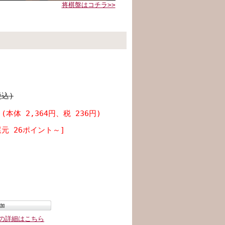
将棋盤はコチラ>>
税込)
円
(本体 2,364円、税 236円)
元 26ポイント～]
の詳細はこちら