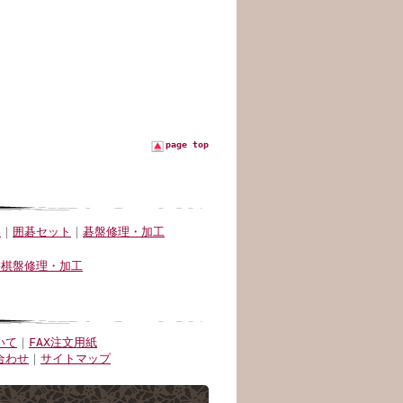
page top
品
｜
囲碁セット
｜
碁盤修理・加工
将棋盤修理・加工
いて
｜
FAX注文用紙
合わせ
｜
サイトマップ