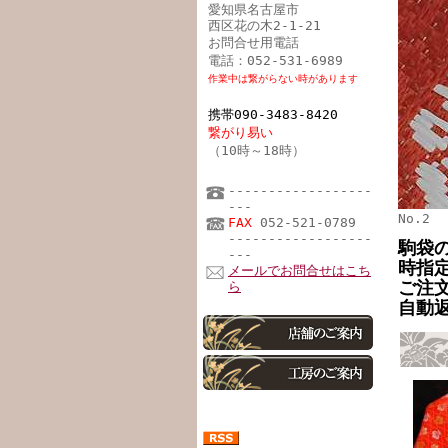
愛知県名古屋市
西区花の木2-1-21
お問合せ用電話
電話：052-531-6989
作業中は繋がらない時があります
携帯090-3483-8420
繋がり易い
（10時～18時）
------------------
---
No.2
FAX
052-521-0789
------------------
駒袋
---
時指
メールでお問合せはこち
ご注
ら
自動