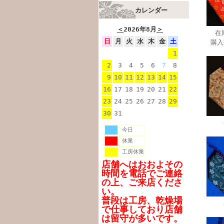
カレンダー
＜
2026年8月
＞
在
日
月
火
水
木
金
土
購
1
2
3
4
5
6
7
8
9
10
11
12
13
14
15
16
17
18
19
20
21
22
23
24
25
26
27
28
29
30
31
今日
休業
工房休業
店舗へはおおよその
時間を電話でご連絡
の上、ご来店くださ
い。
普段は工房、乾燥場
で仕事しており店舗
は留守が多いです。