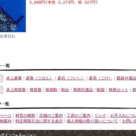
3,600円(本体 3,273円、税 327円)
在庫切れ
卓上碁盤
｜
碁盤（ごばん）
｜
碁石（ごいし）
｜
碁笥（ごけ）
｜
囲碁付属
卓上将棋盤
｜
将棋盤
｜
将棋駒
｜
駒台
｜
将棋付属品
｜
駒袋
｜
将棋セット
｜
ページ
｜
材質の種類
｜
店舗のご案内
｜
工房のご案内
｜
リンク
｜
お手入れにつ
物案内
｜
特定商取引法に関する表示
｜
個人情報の取り扱いについて
｜
お問い