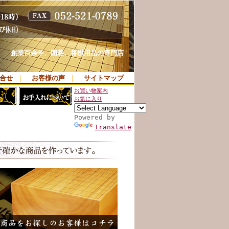
創業百余年、囲碁、将棋用品の専門店
合せ
｜
お客様の声
｜
サイトマップ
お買い物案内
お気に入り
Powered by
Translate