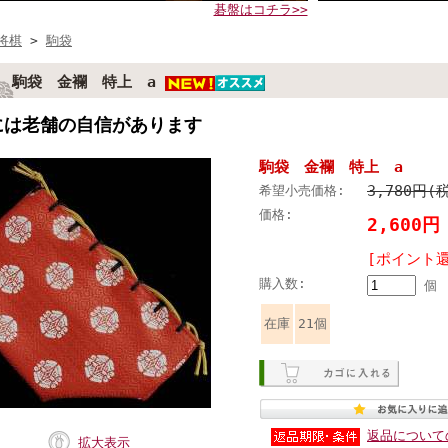
碁盤はコチラ>>
将棋
>
駒袋
駒袋 金襴 特上 a
には老舗の自信があります
駒袋 金襴 特上 a
3,780円(
希望小売価格:
価格:
2,600
[ポイント還
購入数:
個
在庫
21個
返品について
拡大表示