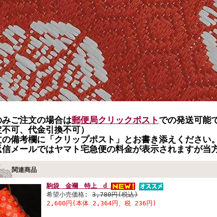
のみご注文の場合は
郵便局クリックポスト
での発送可能で
定不可、代金引換不可）
文の備考欄に「クリップポスト」とお書き添えください
返信メールではヤマト宅急便の料金が表示されますが当
関連商品
駒袋 金襴 特上 d
希望小売価格:
3,780円(税込)
2,600円(本体 2,364円、税 236円)