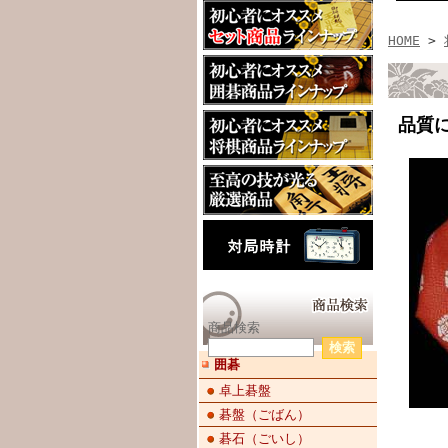
HOME
>
品質
商品検索
囲碁
卓上碁盤
碁盤（ごばん）
碁石（ごいし）