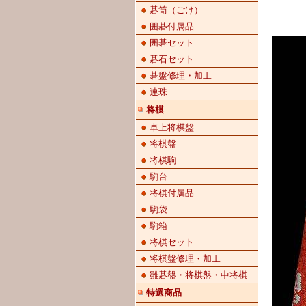
碁笥（ごけ）
囲碁付属品
囲碁セット
碁石セット
碁盤修理・加工
連珠
将棋
卓上将棋盤
将棋盤
将棋駒
駒台
将棋付属品
駒袋
駒箱
将棋セット
将棋盤修理・加工
雛碁盤・将棋盤・中将棋
特選商品