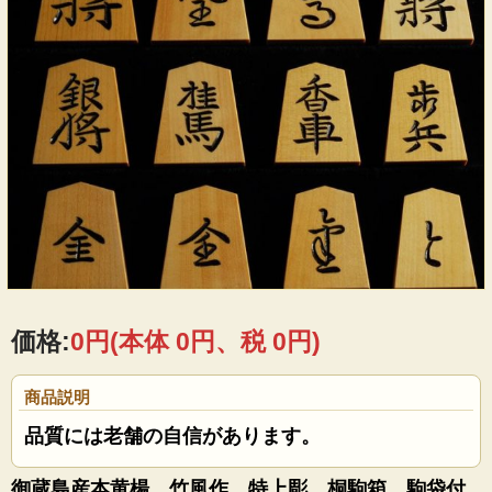
価格:
0円
(本体 0円、税 0円)
商品説明
品質には老舗の自信があります。
御蔵島産本黄楊 竹風作 特上彫 桐駒箱、駒袋付