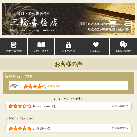
お客様の声
新生碁石 竹印
総評：
4.0 (2件)
1 / 1ページ（全2件）
2014/09/24
tamura ganei様
まだ使っていません。
2014/03/12
水無月生様