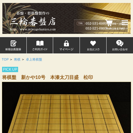
TOP
>
将棋
>
卓上将棋盤
PICK UP
将棋盤 新かや10号 本漆太刀目盛 松印