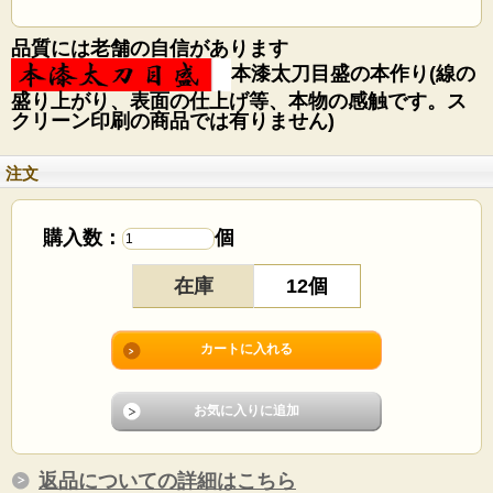
品質には老舗の自信があります
本漆太刀目盛の本作り(線の
裏面フエルト貼り（No.5）
盛り上がり、表面の仕上げ等、本物の感触です。ス
クリーン印刷の商品では有りません)
天然木に付、木目の模様は異なります。
注文
購入数：
個
在庫
12個
No.1
返品についての詳細はこちら