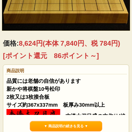
価格:
8,624円
(本体 7,840円、税 784円)
[ポイント還元 86ポイント～]
商品説明
品質には老舗の自信があります
新かや将棋盤10号松印
2枚又は3枚接合板
サイズ約367x337mm 板厚み30mm以上
本漆太刀目盛の本作り(線
の盛り上がり、表面の仕上げ等、本物の感触で
▼ 商品説明の続きを見る ▼
す。スクリーン印刷の商品では有りません)