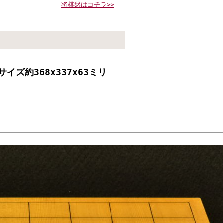
将棋盤はコチラ>>
ズ約368x337x63ミリ