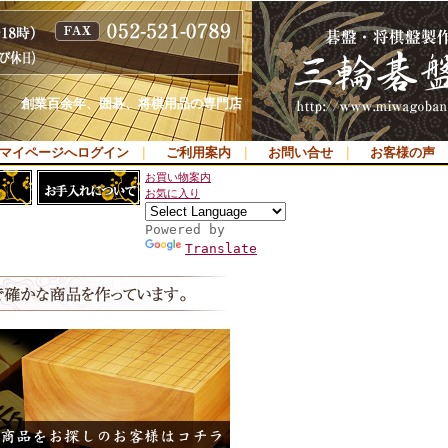
創業百余年、囲碁、将棋用品の専門店
マイページへログイン
｜
ご利用案内
｜
お問い合せ
｜
お客様の声
お買い物案内
お気に入り
Powered by
Translate