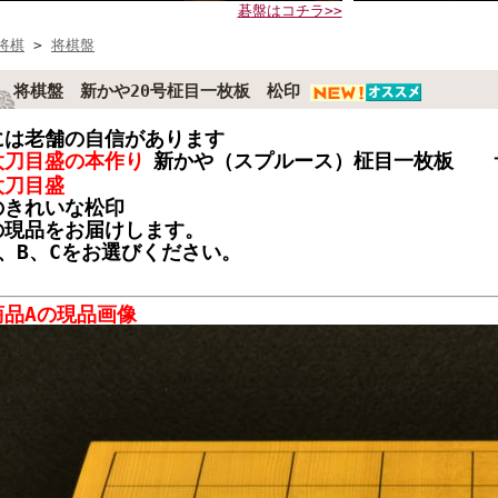
碁盤はコチラ>>
将棋
>
将棋盤
将棋盤 新かや20号柾目一枚板 松印
には老舗の自信があります
太刀目盛の本作り
新かや（スプルース）柾目一枚板 サイ
太刀目盛
のきれいな松印
の現品をお届けします。
A、B、Cをお選びください。
商品Aの現品画像