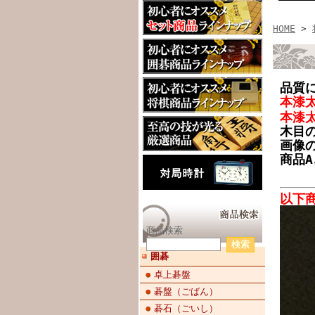
HOME
>
品質
本漆
本漆
木目
画像
商品
以下
商品検索
囲碁
卓上碁盤
碁盤（ごばん）
碁石（ごいし）