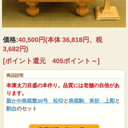
価格:
40,500円
(本体 36,818円、税
3,682円)
[ポイント還元 405ポイント～]
商品説明
本漆太刀目盛の本作り。品質には老舗の自信があ
ります。
新かや将棋盤30号 松印
と
将棋駒 斧折 上彫
と
駒台
のセット
セットの将棋盤の説明