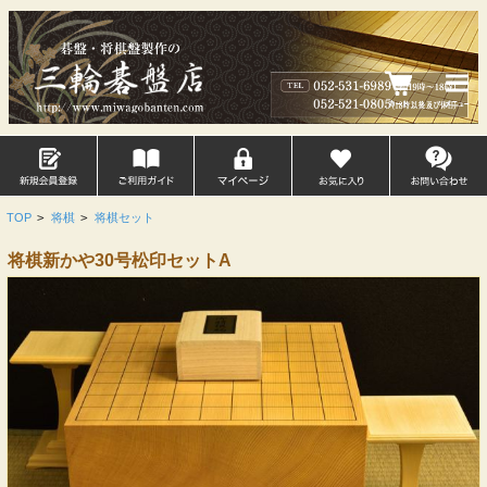
TOP
>
将棋
>
将棋セット
将棋新かや30号松印セットA