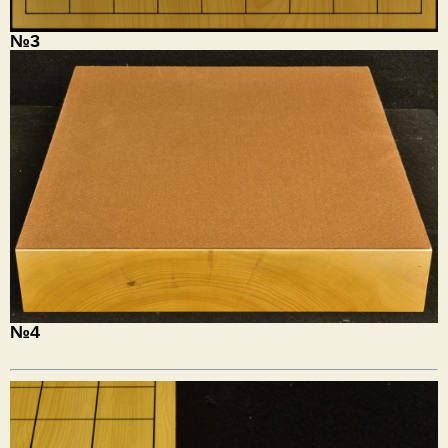
№3
№4