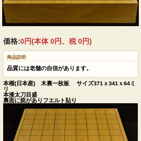
価格:
0円
(本体 0円、税 0円)
商品説明
品質には老舗の自信があります。
本榧(日本産) 木裏一枚板 サイズ371ｘ341ｘ64ミ
リ
本漆太刀目盛
裏面に疵がありフエルト貼り