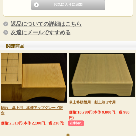
返品についての詳細はこちら
友達にメールですすめる
関連商品
卓上将棋盤用 献上箱 2寸用
駒台 卓上用 本榧アップグレード限
価格:10,780円(本体 9,800円、税 980
定
円)
価格:2,310円(本体 2,100円、税 210円)
在庫切れ