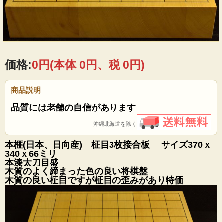
価格:
0円
(本体 0円、税 0円)
商品説明
品質には老舗の自信があります
沖縄北海道を除く
本榧(日本、日向産) 柾目3枚接合板 サイズ370ｘ
340ｘ66ミリ
本漆太刀目盛
木質のよく締まった色の良い将棋盤
木質の良い柾目ですが柾目の歪みがあり特価