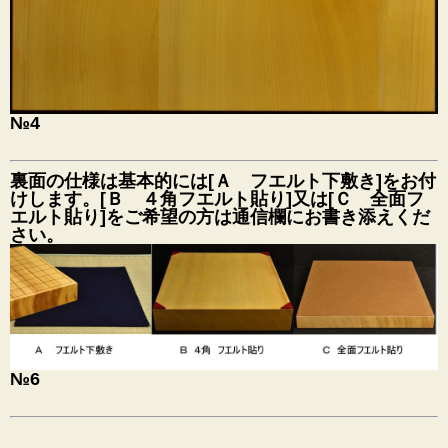
№4
裏面の仕様は基本的には[Ａ フエルト下敷き]をお付
けします。[Ｂ ４角フエルト貼り]又は[Ｃ 全面フ
エルト貼り]をご希望の方は通信欄にお書き添えくだ
さい。
№6