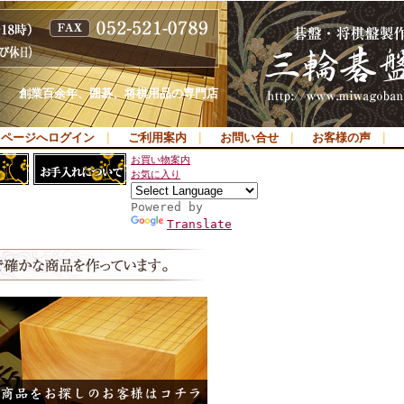
創業百余年、囲碁、将棋用品の専門店
イページへログイン
｜
ご利用案内
｜
お問い合せ
｜
お客様の声
｜
お買い物案内
お気に入り
Powered by
Translate