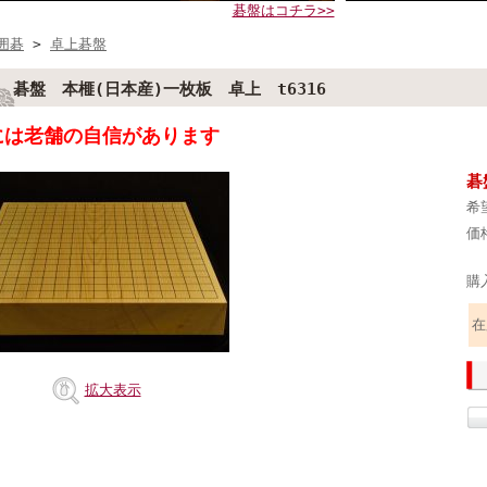
碁盤はコチラ>>
囲碁
>
卓上碁盤
碁盤 本榧(日本産)一枚板 卓上 t6316
には老舗の自信があります
碁
希
価
購
在
拡大表示