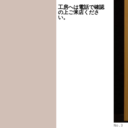
工房へは電話で確認
の上ご来店くださ
い。
No.3