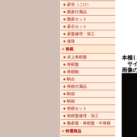
碁笥（ごけ）
囲碁付属品
囲碁セット
碁石セット
碁盤修理・加工
連珠
将棋
本榧
卓上将棋盤
サイズ
将棋盤
画像
将棋駒
駒台
将棋付属品
駒袋
駒箱
将棋セット
将棋盤修理・加工
雛碁盤・将棋盤・中将棋
特選商品