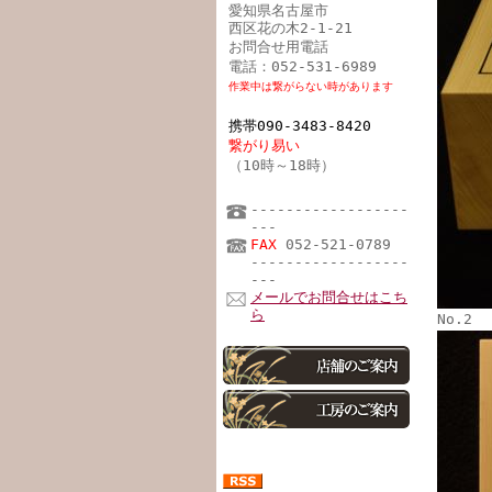
愛知県名古屋市
西区花の木2-1-21
お問合せ用電話
電話：052-531-6989
作業中は繋がらない時があります
携帯090-3483-8420
繋がり易い
（10時～18時）
------------------
---
FAX
052-521-0789
------------------
---
メールでお問合せはこち
ら
No.2