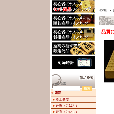
HOME
>
品質
商品検索
囲碁
卓上碁盤
碁盤（ごばん）
碁石（ごいし）