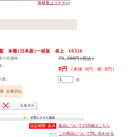
将棋盤はコチラ>>
盤 本榧(日本産)一枚板 卓上 t6316
79,200円(税込)
望小売価格:
格:
0円
(本体 0円、税 0円)
入数:
面
庫
在庫切れ
返品についての詳細はこちら
この商品について問い合わせる