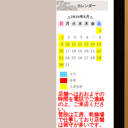
カレンダー
＜
2026年8月
＞
日
月
火
水
木
金
土
1
2
3
4
5
6
7
8
9
10
11
12
13
14
15
16
17
18
19
20
21
22
23
24
25
26
27
28
29
30
31
今日
休業
工房休業
店舗へはおおよその
時間を電話でご連絡
の上、ご来店くださ
い。
普段は工房、乾燥場
で仕事しており店舗
は留守が多いです。