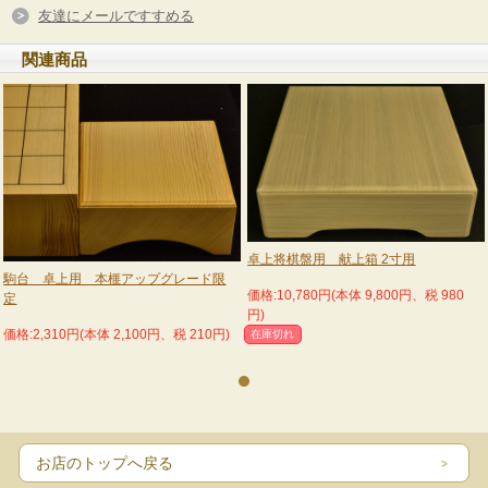
友達にメールですすめる
関連商品
№2
卓上将棋盤用 献上箱 2寸用
駒台 卓上用 本榧アップグレード限
価格:10,780円(本体 9,800円、税 980
定
円)
価格:2,310円(本体 2,100円、税 210円)
在庫切れ
お店のトップへ戻る