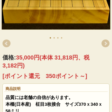
価格:
35,000円
(本体 31,818円、税
3,182円)
[ポイント還元 350ポイント～]
商品説明
品質には老舗の自信があります。
本榧(日本産) 柾目3枚接合 サイズ370ｘ340ｘ
58ミリ