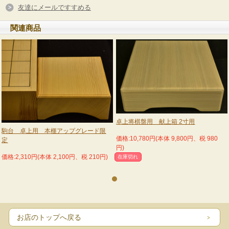
友達にメールですすめる
関連商品
№2
卓上将棋盤用 献上箱 2寸用
駒台 卓上用 本榧アップグレード限
価格:10,780円(本体 9,800円、税 980
定
円)
価格:2,310円(本体 2,100円、税 210円)
在庫切れ
お店のトップへ戻る