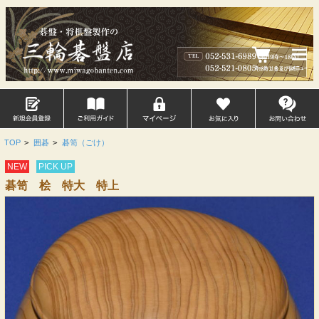
TOP
>
囲碁
>
碁笥（ごけ）
NEW
PICK UP
碁笥 桧 特大 特上