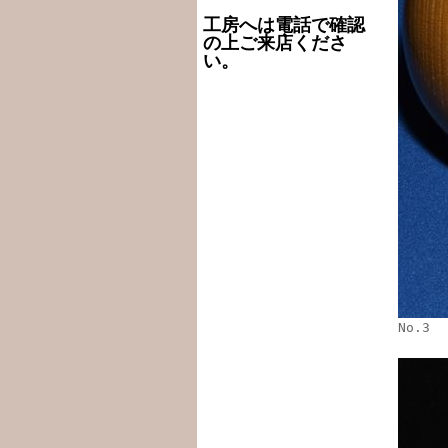
工房へは電話で確認
の上ご来店くださ
い。
No.3