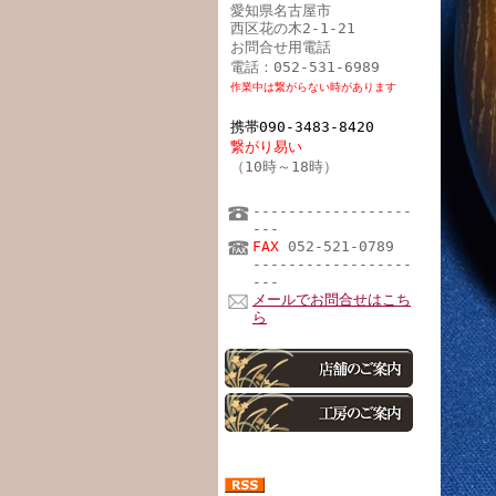
愛知県名古屋市
西区花の木2-1-21
お問合せ用電話
電話：052-531-6989
作業中は繋がらない時があります
携帯090-3483-8420
繋がり易い
（10時～18時）
------------------
---
FAX
052-521-0789
------------------
---
メールでお問合せはこち
ら