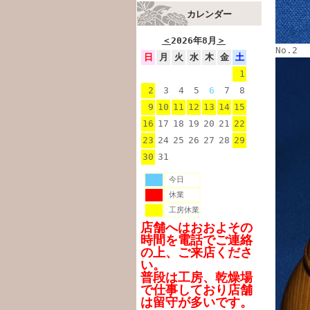
カレンダー
＜
2026年8月
＞
No.2
日
月
火
水
木
金
土
1
2
3
4
5
6
7
8
9
10
11
12
13
14
15
16
17
18
19
20
21
22
23
24
25
26
27
28
29
30
31
今日
休業
工房休業
店舗へはおおよその
時間を電話でご連絡
の上、ご来店くださ
い。
普段は工房、乾燥場
で仕事しており店舗
は留守が多いです。