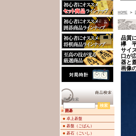
HOME
>
品質
欅 
サイ
口が
器と
画像
商品検索
囲碁
卓上碁盤
碁盤（ごばん）
碁石（ごいし）