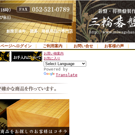
創業百余年、囲碁、将棋用品の専門店
イページへログイン
｜
ご利用案内
｜
お問い合せ
｜
お客様の声
｜
お買い物案内
お気に入り
Powered by
Translate