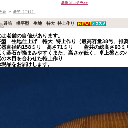
碁盤はコチラ>>
囲碁
>
碁笥（ごけ）
碁笥 欅平型 生地 特大 特上作り
には老舗の自信があります。
平型 生地仕上げ 特大 特上作り（最高容量38号、推奨
ズ器直径約158ミリ 高さ71ミリ 蓋共の総高さ93ミ
広く碁石が摘まみやすくまた、高さが低く、卓上盤との
蓋の木目を合わせた特上作り
の現品をお届けします。