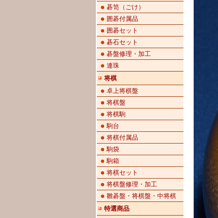
碁笥（ごけ）
囲碁付属品
囲碁セット
碁石セット
碁盤修理・加工
連珠
将棋
卓上将棋盤
将棋盤
将棋駒
駒台
将棋付属品
駒袋
駒箱
将棋セット
将棋盤修理・加工
雛碁盤・将棋盤・中将棋
特選商品