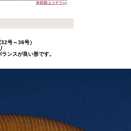
将棋盤はコチラ>>
32号～36号）
リ
バランスが良い形です。